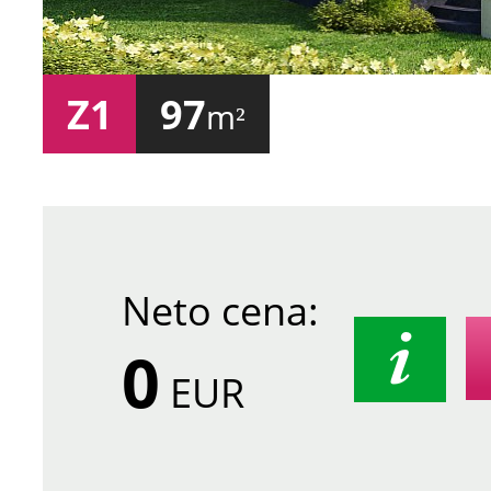
Z1
97
m²
Neto cena:
0
EUR