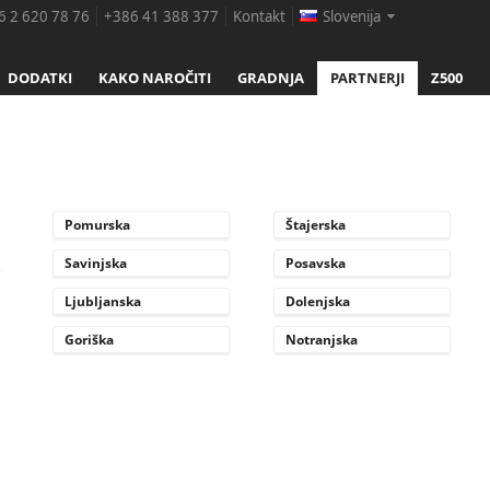
 2 620 78 76
+386 41 388 377
Kontakt
Slovenija
DODATKI
KAKO NAROČITI
GRADNJA
PARTNERJI
Z500
Pomurska
Štajerska
Savinjska
Posavska
Ljubljanska
Dolenjska
Goriška
Notranjska