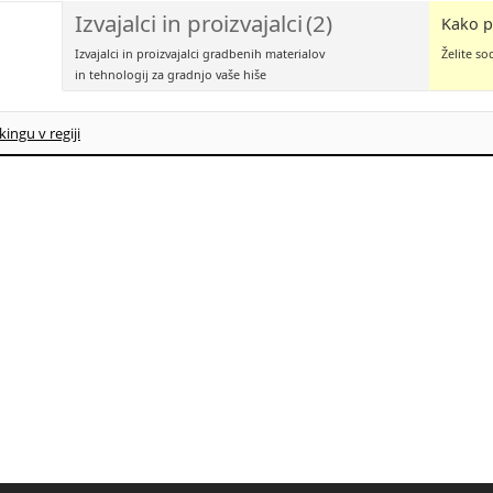
Izvajalci in proizvajalci
(2)
Kako p
Izvajalci in proizvajalci gradbenih materialov
Želite so
in tehnologij za gradnjo vaše hiše
kingu v regiji